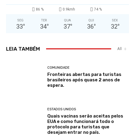
86 %
0.9kmh
74 %
SEG
TER
QUA
QUI
SEX
33
°
34
°
37
°
36
°
32
°
LEIA TAMBÉM
All
COMUNIDADE
Fronteiras abertas para turistas
brasileiros após quase 2 anos de
espera.
ESTADOS UNIDOS
Quais vacinas serão aceitas pelos
EUA e como funcionará todo o
protocolo para turistas que
desejam entrar no país.