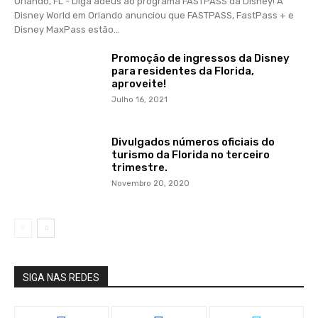
Orlando, FL - Diga adeus ao programa FASTPASS da Disney! A
Disney World em Orlando anunciou que FASTPASS, FastPass + e
Disney MaxPass estão...
Promoção de ingressos da Disney
para residentes da Florida,
aproveite!
Julho 16, 2021
Divulgados números oficiais do
turismo da Florida no terceiro
trimestre.
Novembro 20, 2020
SIGA NAS REDES