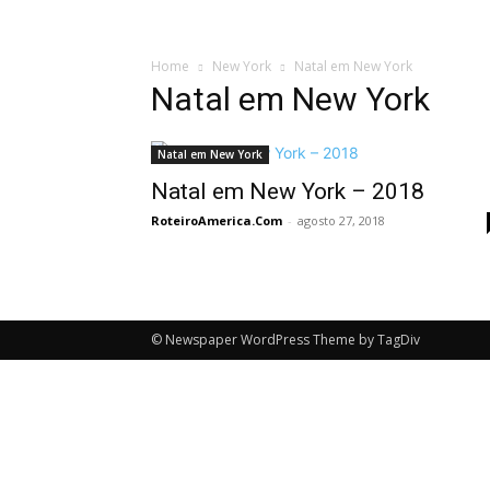
Home
New York
Natal em New York
Natal em New York
Natal em New York
Natal em New York – 2018
RoteiroAmerica.Com
-
agosto 27, 2018
© Newspaper WordPress Theme by TagDiv