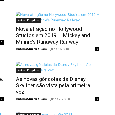
Animal Kingdom
Nova atração no Hollywood
Studios em 2019 – Mickey and
Minnie’s Runaway Railway
0
RoteiroAmerica.Com
-
julho 13, 2018
0
Animal Kingdom
e.
As novas gôndolas da Disney
Skyliner são vista pela primeira
vez
RoteiroAmerica.Com
-
junho 26, 2018
0
0