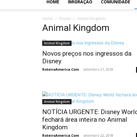
HOME
IMIGRAÇÃO
COMUNIDADE
Home
Disney
Animal Kingdom
Animal Kingdom
Animal Kingdom
Novos preços nos ingressos da
Disney
RoteiroAmerica.Com
-
setembro 27, 2018
Animal Kingdom
NOTÍCIA URGENTE: Disney Worl
fechará área inteira no Animal
Kingdom
RoteiroAmerica.Com
-
setembro 22, 2018