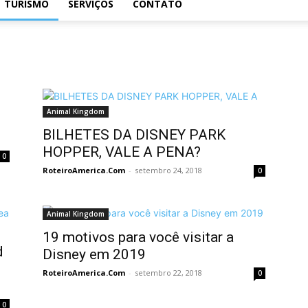
TURISMO
SERVIÇOS
CONTATO
Animal Kingdom
BILHETES DA DISNEY PARK
HOPPER, VALE A PENA?
0
RoteiroAmerica.Com
-
setembro 24, 2018
0
Animal Kingdom
19 motivos para você visitar a
d
Disney em 2019
RoteiroAmerica.Com
-
setembro 22, 2018
0
0