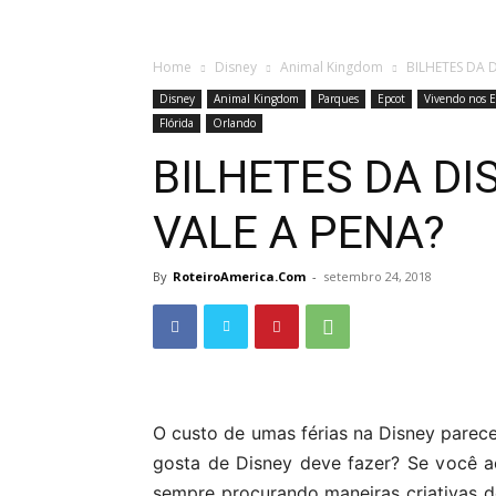
Home
Disney
Animal Kingdom
BILHETES DA 
Disney
Animal Kingdom
Parques
Epcot
Vivendo nos E
Flórida
Orlando
BILHETES DA DI
VALE A PENA?
By
RoteiroAmerica.Com
-
setembro 24, 2018
O custo de umas férias na Disney parec
gosta de Disney deve fazer? Se você 
sempre procurando maneiras criativas d