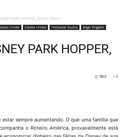
DISNEY PARK HOPPER, VALE A PENA?
stados Unidos
Estados Unidos
Hollywood Studios
Magic Kingdom
SNEY PARK HOPPER,
1823
0
e estar sempre aumentando. O que uma família que
acompanha o Roteiro América, provavelmente está
e economizar dinheiro nas férias da Disney de sua