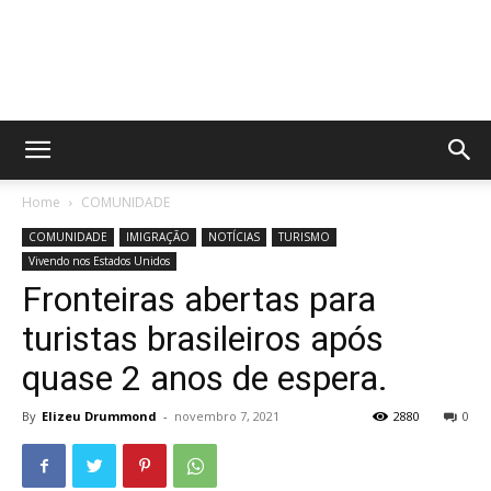
Home
COMUNIDADE
COMUNIDADE
IMIGRAÇÃO
NOTÍCIAS
TURISMO
Vivendo nos Estados Unidos
Fronteiras abertas para
turistas brasileiros após
quase 2 anos de espera.
By
Elizeu Drummond
-
novembro 7, 2021
2880
0