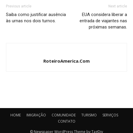
Previous article
Next article
Saiba como justificar ausência
EUA considera liberar a
às urnas nos dois turnos.
entrada de viajantes nas
próximas semanas.
RoteiroAmerica.Com
HOME
IMIGRAÇÃO
COMUNIDADE
TURISMO
SERVIÇOS
CONTATO
© Newspaper WordPress Theme by TagDiv