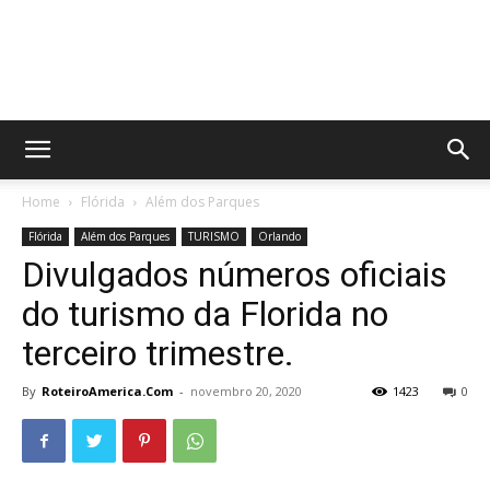
Home
Flórida
Além dos Parques
Flórida
Além dos Parques
TURISMO
Orlando
Divulgados números oficiais
do turismo da Florida no
terceiro trimestre.
By
RoteiroAmerica.Com
-
novembro 20, 2020
1423
0